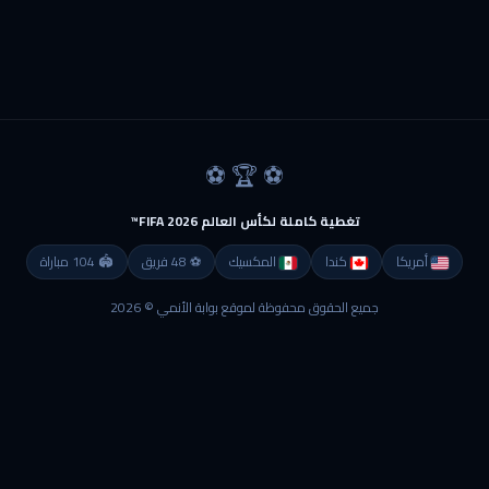
⚽ 🏆 ⚽
تغطية كاملة لكأس العالم FIFA 2026™
أمريكا
كندا
المكسيك
⚽ 48 فريق
🏟 104 مباراة
جميع الحقوق محفوظة لموقع بوابة الأنمي © 2026