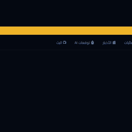
ائيات
📰 الأخبار
🤖 توقعات AI
📺 البث