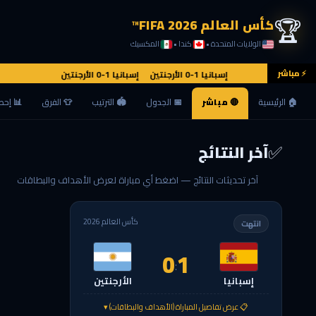
🏆
كأس العالم FIFA 2026™
الولايات المتحدة •
كندا •
المكسيك
⚡ مباشر
إسبانيا 1-0 الأرجنتين إسبانيا 1-0 الأرجنتين
🏠 الرئيسية
🔴 مباشر
📅 الجدول
🏟 الترتيب
👕 الفرق
📊 إحص
✅
آخر النتائج
آخر تحديثات النتائج — اضغط أي مباراة لعرض الأهداف والبطاقات
كأس العالم 2026
انتهت
0
1
:
إسبانيا
الأرجنتين
📋 عرض تفاصيل المباراة (الأهداف والبطاقات) ▾