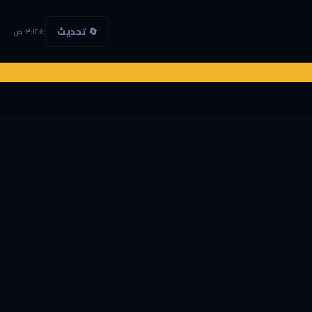
🔄 تحديث
٠٣:١٢:٤١ ص