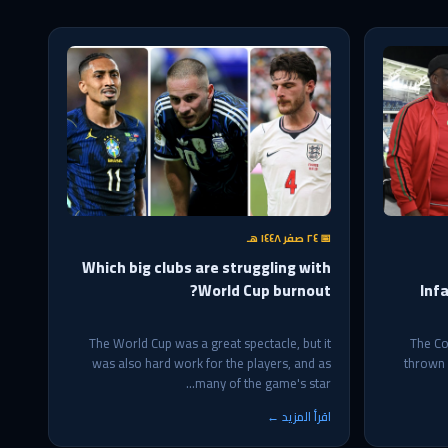
📅 ٢٤ صفر ١٤٤٨ هـ
Which big clubs are struggling with
World Cup burnout?
Inf
The World Cup was a great spectacle, but it
The Co
was also hard work for the players, and as
thrown i
many of the game's star...
اقرأ المزيد ←