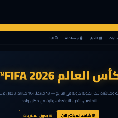
صائيات
📰 الأخبار
🤖 توقعات AI
📺 البث
أس العالم FIFA 2026™
تغطية كاملة ومباشرة لأكبر بطولة كروية في 
التفاصيل، الأخبار، التوقعات، والبث في مكان واحد.
🔴 شاهد المباشر الآن
📅 جدول المباريات