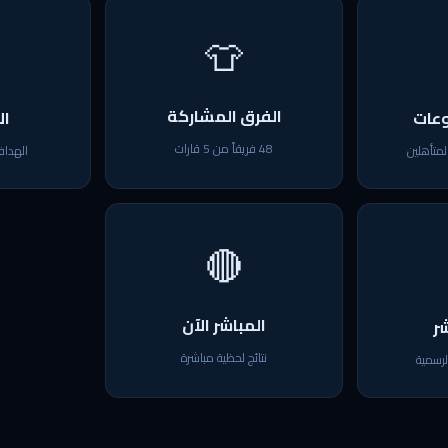
👕
الفرق المشاركة
وعات
ال
48 فريقاً من 5 قارات
متأهلين
الهداف
🔴
المباشر الآن
شر
نتائج لحظية مباشرة
لرسمية