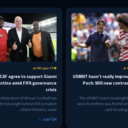
📅 ٢٤ صفر ١٤٤٨ هـ
CAF agree to support Gianni
USMNT hasn't really impro
antino amid FIFA governance
Poch: Will new contra
crisis
nfederation of African Football has
The USMNT hasn't meaningful
ts full weight behind FIFA president
since Pochettino was first hired
Gianni Infantino, unani...
and he just got
اقرأ المزيد ←