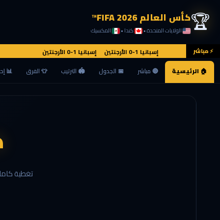
🏆
كأس العالم FIFA 2026™
الولايات المتحدة •
كندا •
المكسيك
⚡ مباشر
إسبانيا 1-0 الأرجنتين إسبانيا 1-0 الأرجنتين
🏠 الرئيسية
🔴 مباشر
📅 الجدول
🏟 الترتيب
👕 الفرق
📊 إح
ك