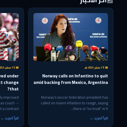
📰
آخر الأخبار
📅 ٢٤ صفر ١٤٤٨ هـ
📅 ٢٤ صفر ١٤٤٨ هـ
ved under
Norway calls on Infantino to quit
ct change
amid backing from Mexico, Argentina
that?
ly improved
Norway's soccer federation president has
 as coach --
called on Gianni Infantino to resign, saying
 a contract...
there is "no trust" in h...
اقرأ المزيد ←
اقرأ المزيد ←