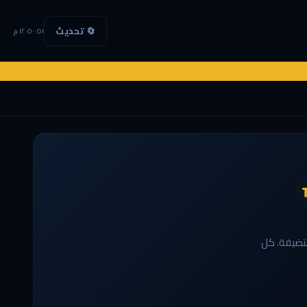
🔄 تحديث
١٢:٥٠:٥١ م
التاريخ — 48 فريقاً، 104 مباراة، 3 دول مستضيفة. كل