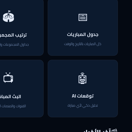
🏟
📅
جدول المباريات
ترتيب المجم
كل المباريات بالتاريخ والوقت
جداول المجموعات وال
📺
🤖
توقعات AI
البث المبا
تحليل ذكي لأي مباراة
القنوات والمنصات ا